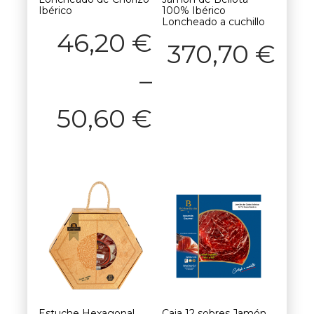
Ibérico
100% Ibérico
Loncheado a cuchillo
46,20
€
370,70
€
–
50,60
€
Estuche Hexagonal
Caja 12 sobres Jamón