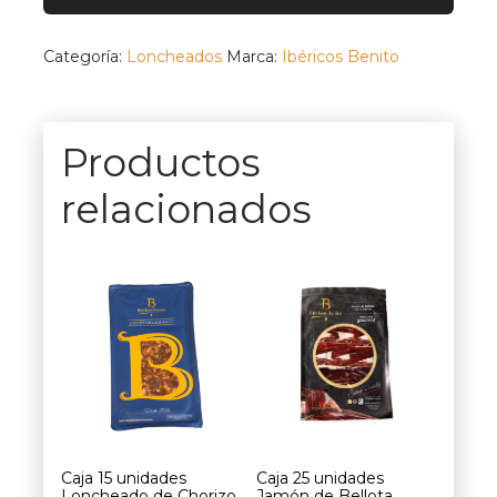
Jamón
de
Bellota
Categoría:
Loncheados
Marca:
Ibéricos Benito
Ibérico
50%
R.I.
Loncheado
Productos
a
cuchillo
relacionados
cantidad
Caja 15 unidades
Caja 25 unidades
Loncheado de Chorizo
Jamón de Bellota