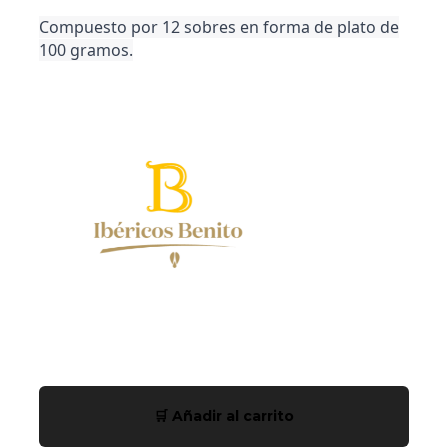
Compuesto por 12 sobres en forma de plato de
100 gramos.
Estuche
Hexagonal
🛒 Añadir al carrito
Jamón
de