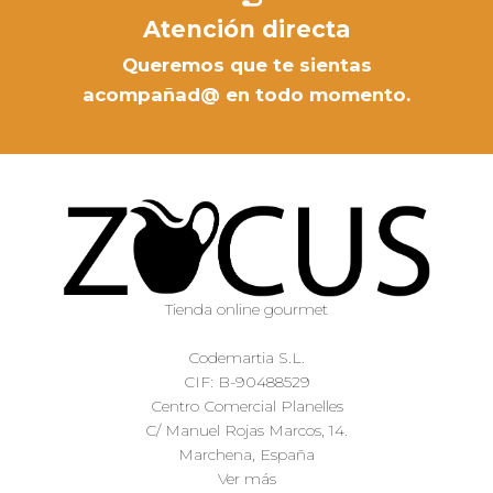
Atención directa
Queremos que te sientas
acompañad@ en todo momento.
Tienda online gourmet
Codemartia S.L.
CIF: B-90488529
Centro Comercial Planelles
C/ Manuel Rojas Marcos, 14.
Marchena, España
Ver más