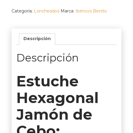
cebo
50%
Categoría:
Loncheados
Marca:
Ibéricos Benito
12
platos
cantidad
Descripción
Descripción
Estuche
Hexagonal
Jamón de
Cebo: