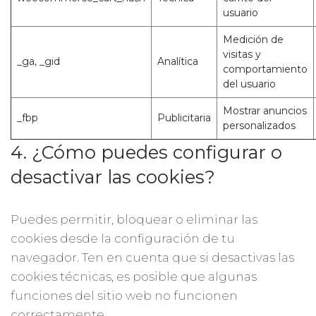
usuario
Medición de
visitas y
_ga, _gid
Analítica
comportamiento
del usuario
Mostrar anuncios
_fbp
Publicitaria
personalizados
4. ¿Cómo puedes configurar o
desactivar las cookies?
Puedes permitir, bloquear o eliminar las
cookies desde la configuración de tu
navegador. Ten en cuenta que si desactivas las
cookies técnicas, es posible que algunas
funciones del sitio web no funcionen
correctamente.