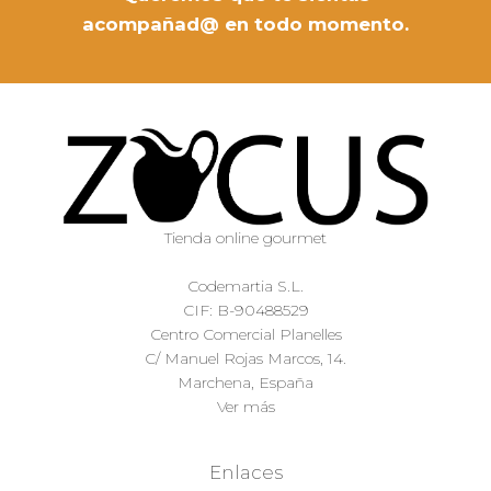
acompañad@ en todo momento.
Tienda online gourmet
Codemartia S.L.
CIF: B-90488529
Centro Comercial Planelles
C/ Manuel Rojas Marcos, 14.
Marchena, España
Ver más
Enlaces