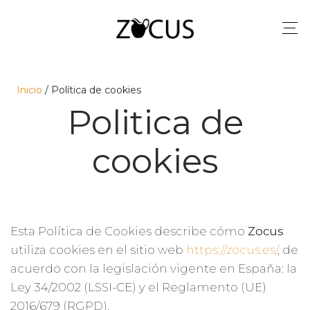
Inicio
/ Política de cookies
Politica de
cookies
Esta Política de Cookies describe cómo
Zocus
utiliza cookies en el sitio web
https://zocus.es/
, de
acuerdo con la legislación vigente en España: la
Ley 34/2002 (LSSI-CE) y el Reglamento (UE)
2016/679 (RGPD).