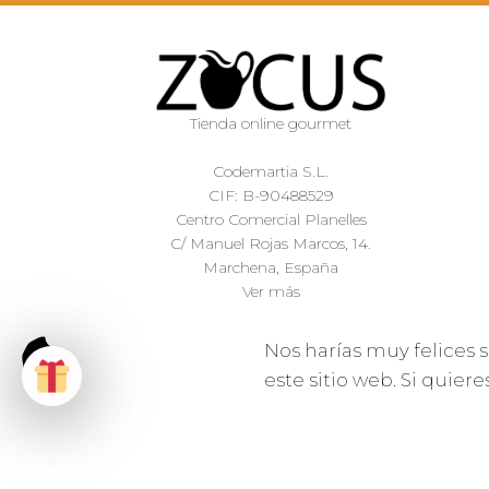
Tienda online gourmet
Codemartia S.L.
CIF: B-90488529
Centro Comercial Planelles
C/ Manuel Rojas Marcos, 14.
Marchena, España
Ver más
Nos harías muy felices s
este sitio web. Si quier
ZOCUS ® 2