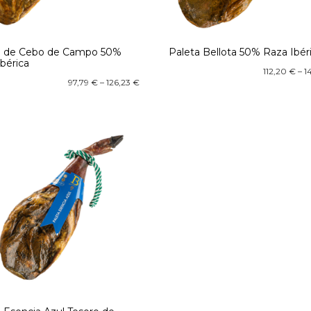
a de Cebo de Campo 50%
Paleta Bellota 50% Raza Ibér
bérica
112,20
€
–
1
97,79
€
–
126,23
€