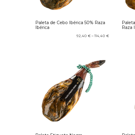
Paleta de Cebo Ibérica 50% Raza
Palet
Ibérica
Raza I
92,40
€
–
114,40
€