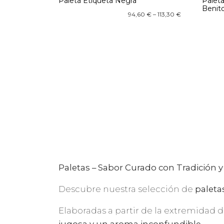
Paleta Etiqueta Negra
Paleta
Benit
94,60
€
–
113,30
€
Paletas – Sabor Curado con Tradición y
Descubre nuestra selección de
paleta
Elaboradas a partir de la extremidad d