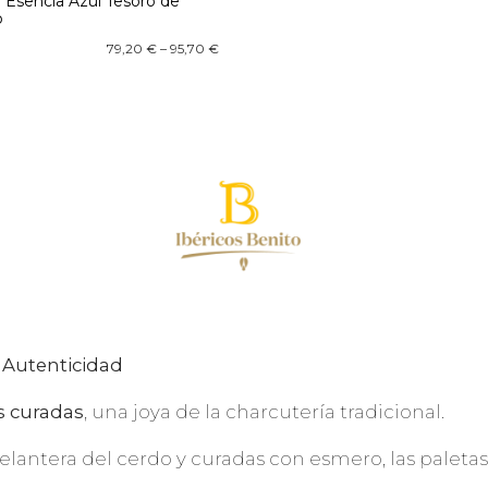
 Esencia Azul Tesoro de
o
79,20
€
–
95,70
€
 Autenticidad
s curadas
, una joya de la charcutería tradicional.
elantera del cerdo y curadas con esmero, las paletas