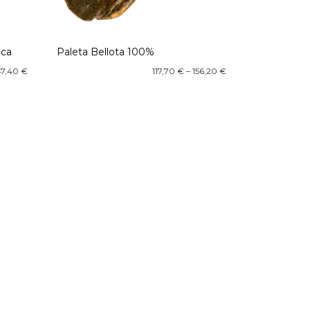
ica
Paleta Bellota 100%
47,40
€
117,70
€
–
156,20
€