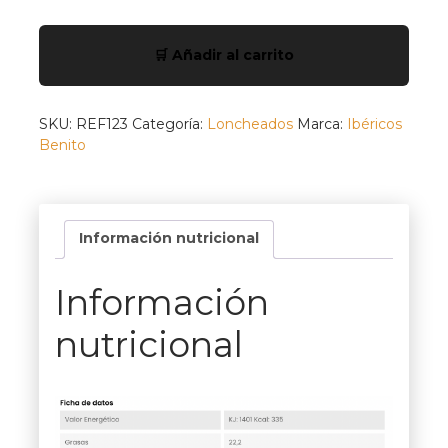
Caja
12
🛒 Añadir al carrito
sobres
Jamón
de
Cebo
SKU:
REF123
Categoría:
Loncheados
Marca:
Ibéricos
de
Benito
Campo
50%
R.I.
Loncheado
Información nutricional
a
cuchillo
cantidad
Información
nutricional