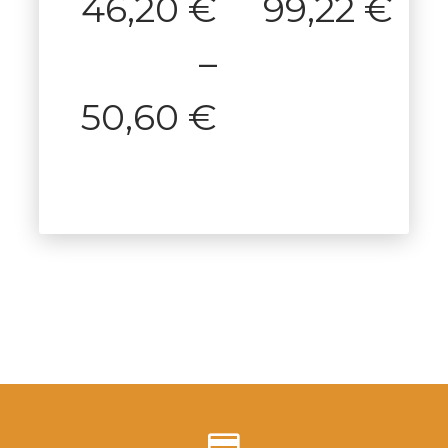
46,20
€
99,22
€
–
50,60
€