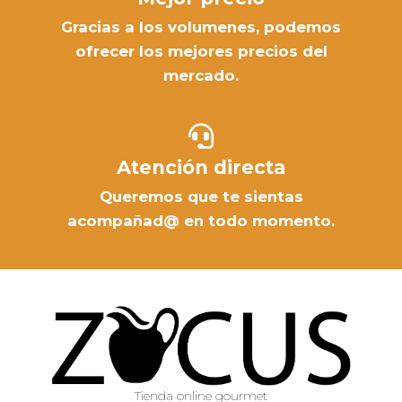
Gracias a los volumenes, podemos
ofrecer los mejores precios del
mercado.
Atención directa
Queremos que te sientas
acompañad@ en todo momento.
Tienda online gourmet