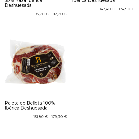
50% Raza Ibérica
Ibérica Deshuesada
Deshuesada
147,40
€
–
174,90
€
95,70
€
–
112,20
€
Paleta de Bellota 100%
Ibérica Deshuesada
151,80
€
–
179,30
€