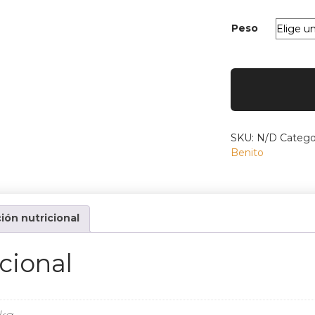
Peso
Paleta
de
Cebo
de
Campo
50%
SKU:
N/D
Catego
Raza
Benito
Ibérica
Deshuesada
cantidad
ión nutricional
cional
 kg