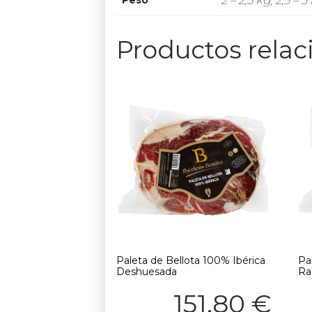
Productos rela
Paleta de Bellota 100% Ibérica
Pa
Deshuesada
Ra
151,80
€