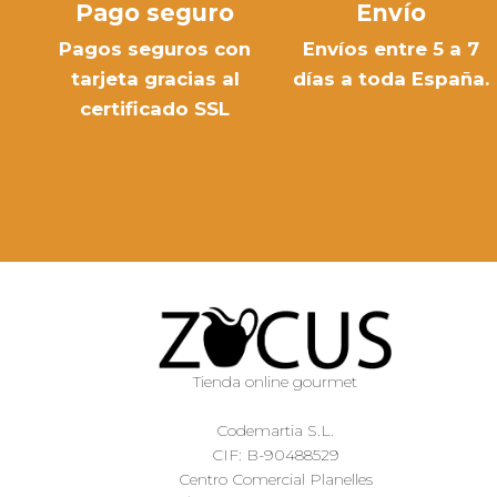
Pago seguro
Envío
Pagos seguros con
Envíos entre 5 a 7
tarjeta gracias al
días a toda España.
certificado SSL
Tienda online gourmet
Codemartia S.L.
CIF: B-90488529
Centro Comercial Planelles