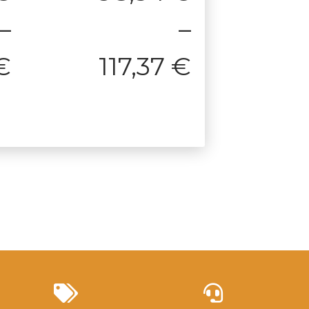
–
–
€
117,37
€