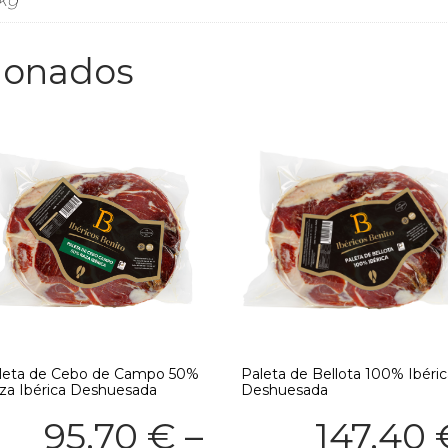
cionados
leta de Cebo de Campo 50%
Paleta de Bellota 100% Ibéri
za Ibérica Deshuesada
Deshuesada
95,70
€
–
147,40