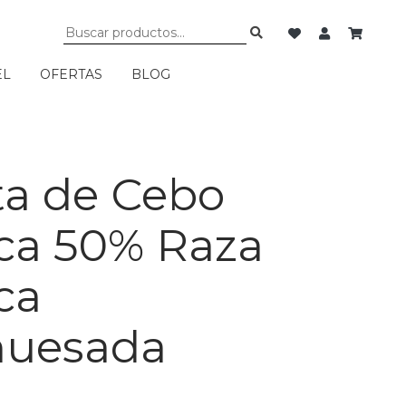
EL
OFERTAS
BLOG
ta de Cebo
ica 50% Raza
ca
huesada