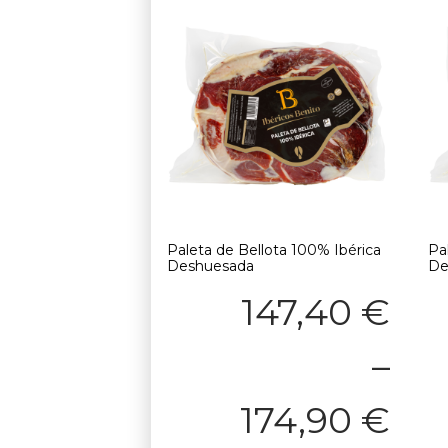
Paleta de Bellota 100% Ibérica
Pa
Deshuesada
De
147,40
€
–
174,90
€