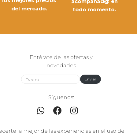
los mejores precios
acompañad@ en
del mercado.
todo momento.
Entérate de las ofertas y
novedades
Enviar
Síguenos:
ecerte la mejor de las experiencias en el uso de