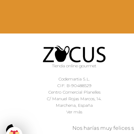
Tienda online gourmet
Codemartia S.L.
CIF: B-90488529
Centro Comercial Planelles
C/ Manuel Rojas Marcos, 14.
Marchena, España
Ver más
Nos harías muy felices s