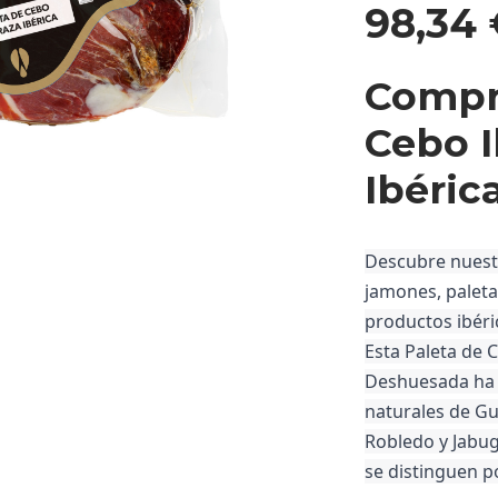
98,34
Compra
Cebo I
Ibéri
Descubre nuest
jamones, palet
productos ibéric
Esta
Paleta de 
Deshuesada
ha
naturales de Gu
Robledo y Jabug
se distinguen po