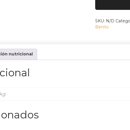
Cebo
Ibérica
50%
Raza
SKU:
N/D
Catego
Ibérica
Benito
Deshuesada
cantidad
ión nutricional
cional
 kg
cionados