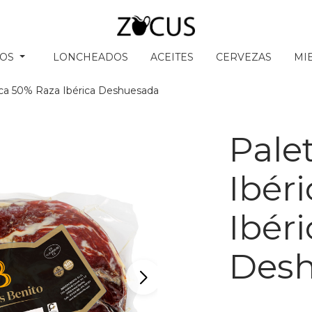
SOS
LONCHEADOS
ACEITES
CERVEZAS
MI
ica 50% Raza Ibérica Deshuesada
Pale
Ibér
Ibéri
Des