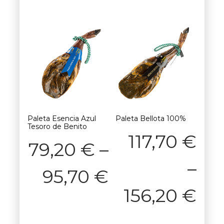
Paleta Esencia Azul
Paleta Bellota 100%
Tesoro de Benito
117,70
€
79,20
€
–
–
95,70
€
156,20
€