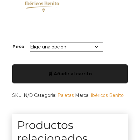
Peso
Paleta
Etiqueta
🛒 Añadir al carrito
Negra
cantidad
SKU:
N/D
Categoría:
Paletas
Marca:
Ibéricos Benito
Productos
relacionados