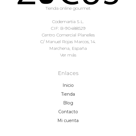
Tienda online gourmet
Codemartia S.L.
CIF: B-90488529
Centro Comercial Planelles
C/ Manuel Rojas Marcos, 14.
Marchena, España
Ver más
Enlaces
Inicio
Tienda
Blog
Contacto
Mi cuenta