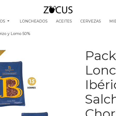
SOS
LONCHEADOS
ACEITES
CERVEZAS
MI
orizo y Lomo 50%
Pac
Lonc
Ibéri
Salc
Chor