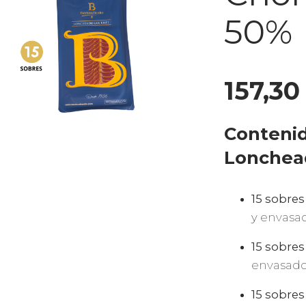
50%
157,3
Contenid
Lonchead
15 sobres
y envasad
15 sobres
envasado 
15 sobre