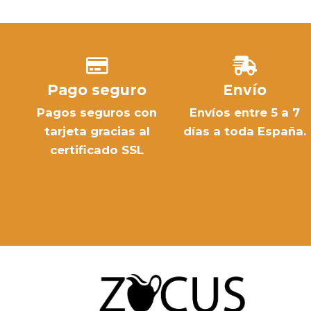
Pago seguro
Envío
Pagos seguros con
Envíos entre 5 a 7
tarjeta gracias al
días a toda España.
certificado SSL