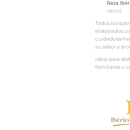
Raza Ibér
vacío)
Todos los sob
elaborados c
cuidadosamen
su sabor y ar
Ideal para dis
familiares o 