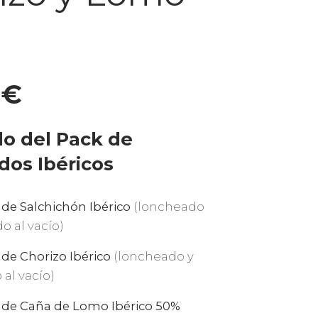
0
€
o del Pack de
os Ibéricos
 de Salchichón Ibérico
(loncheado
o al vacío)
 de Chorizo Ibérico
(loncheado y
al vacío)
s de Caña de Lomo Ibérico 50%