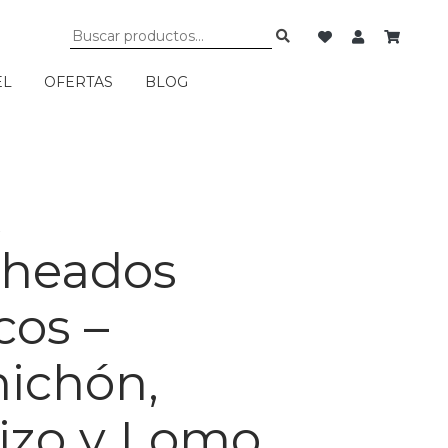
EL
OFERTAS
BLOG
k
heados
cos –
hichón,
izo y Lomo