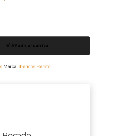
🛒 Añadir al carrito
s
Marca:
Ibéricos Benito
a Bocado