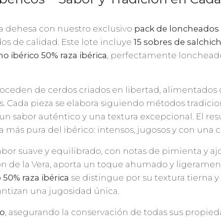
la dehesa con nuestro exclusivo
pack de loncheados 
s de calidad. Este lote incluye
15 sobres de salchic
o ibérico 50% raza ibérica
, perfectamente loncheado
oceden de cerdos criados en libertad, alimentados c
s. Cada pieza se elabora siguiendo métodos tradicio
un sabor auténtico y una textura excepcional. El re
a más pura del ibérico: intensos, jugosos y con una 
bor suave y equilibrado, con notas de pimienta y ajo
 de la Vera, aporta un toque ahumado y ligerament
 50% raza ibérica
se distingue por su textura tierna y
rantizan una jugosidad única.
ío
, asegurando la conservación de todas sus propieda