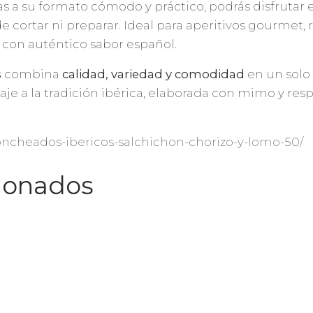
 a su formato cómodo y práctico, podrás disfrutar 
e cortar ni preparar. Ideal para aperitivos gourmet, 
con auténtico sabor español.
s
combina
calidad, variedad y comodidad
en un solo 
 a la tradición ibérica, elaborada con mimo y resp
loncheados-ibericos-salchichon-chorizo-y-lomo-50/
cionados