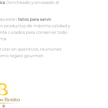
ica
(loncheado y envasado al
res están
listos para servir
,
on productos de máxima calidad y
te curados para conservar todo
oma.
frutar en aperitivos, reuniones
como regalo gourmet.