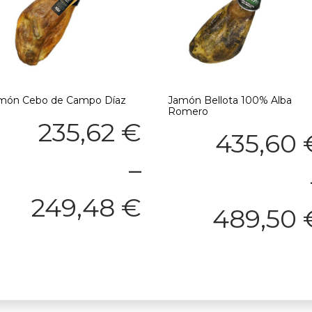
món Cebo de Campo Díaz
Jamón Bellota 100% Alba
Romero
235,62
€
435,60
–
249,48
€
489,50