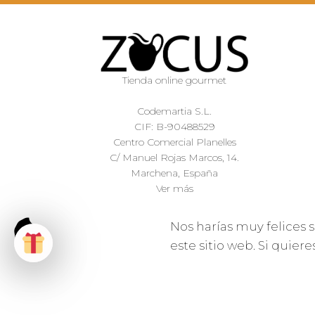
Tienda online gourmet
Codemartia S.L.
CIF: B-90488529
Centro Comercial Planelles
C/ Manuel Rojas Marcos, 14.
Marchena, España
Ver más
Nos harías muy felices s
este sitio web. Si quier
ZOCUS ® 2