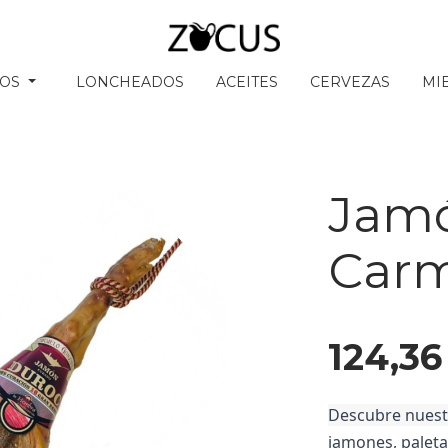
SOS
LONCHEADOS
ACEITES
CERVEZAS
MI
Jam
Carm
124,3
Descubre nuest
jamones, palet