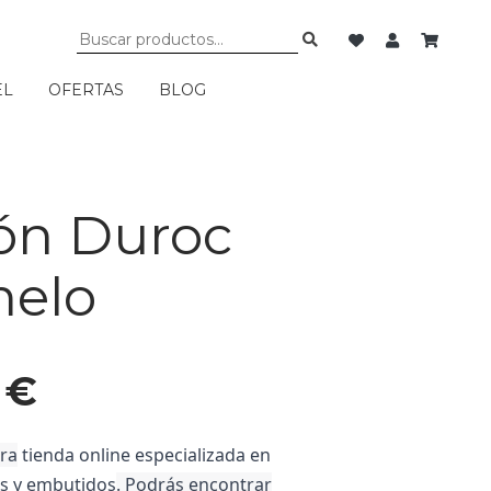
EL
OFERTAS
BLOG
ón Duroc
elo
6
€
ra
tienda online especializada en
as y embutidos
. Podrás encontrar