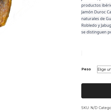
productos ibéric
Jamón Duroc C
naturales de Gu
Robledo y Jabug
se distinguen po
Peso
Jamón
Duroc
Carmelo
cantidad
SKU:
N/D
Catego