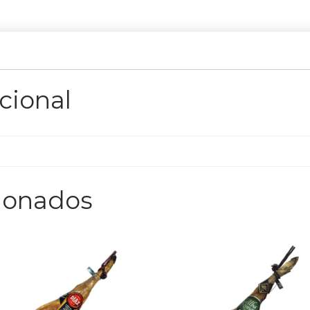
cional
cionados