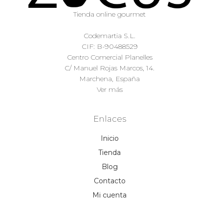
Tienda online gourmet
Codemartia S.L.
CIF: B-90488529
Centro Comercial Planelles
C/ Manuel Rojas Marcos, 14.
Marchena, España
Ver más
Enlaces
Inicio
Tienda
Blog
Contacto
Mi cuenta