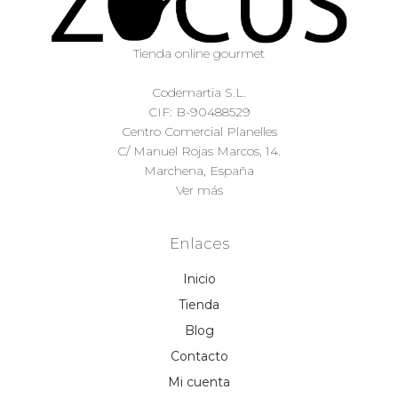
Tienda online gourmet
Codemartia S.L.
CIF: B-90488529
Centro Comercial Planelles
C/ Manuel Rojas Marcos, 14.
Marchena, España
Ver más
Enlaces
Inicio
Tienda
Blog
Contacto
Mi cuenta